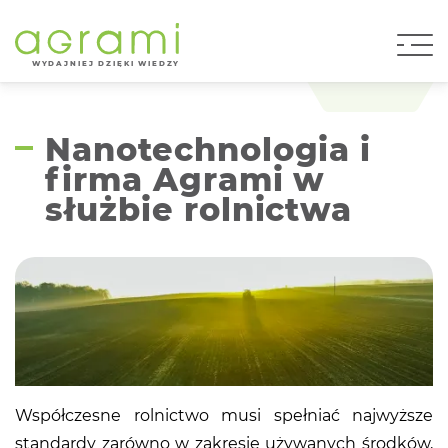
W
Y
D
AJNI
E
J DZIĘKI WIEDZY
Nanotechnologia i
firma Agrami w
służbie rolnictwa
Współczesne rolnictwo musi spełniać najwyższe
standardy zarówno w zakresie używanych środków,