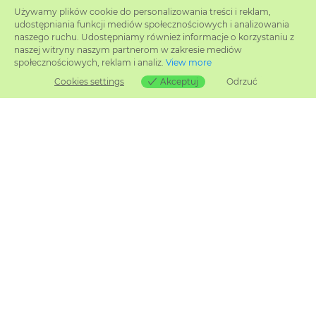
Używamy plików cookie do personalizowania treści i reklam,
udostępniania funkcji mediów społecznościowych i analizowania
naszego ruchu. Udostępniamy również informacje o korzystaniu z
naszej witryny naszym partnerom w zakresie mediów
społecznościowych, reklam i analiz.
View more
Cookies settings
Akceptuj
Odrzuć
Cookies settings
Stawowa 1, Śmielin
89-110 Sadki
tel. +48 519 857 134
fax: +48 52 386 00 01
KRS: 0000545403