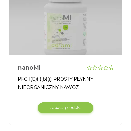
nanoMI
PFC 1(C)(I)(b)(i): PROSTY PŁYNNY
NIEORGANICZNY NAWÓZ
MAKROSKŁADNIKOWY* nanoMI to
płynny nawóz mineralny…
zobacz produkt