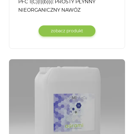
PFC 1(C)(I)(b)(i): PROSTY PŁYNNY
NIEORGANICZNY NAWÓZ
MAKROSKŁADNIKOWY* Nawóz dolistny
wyprodukowany przy zastosowaniu…
zobacz produkt