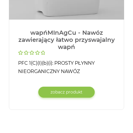
wapńMInAgCu - Nawóz
zawierający łatwo przyswajalny
wapń
PFC 1(C)(I)(b)(i): PROSTY PŁYNNY
NIEORGANICZNY NAWÓZ
MAKROSKŁADNIKOWY* Nawóz
mineralny, dolistny zawierający łatwo…
zobacz produkt