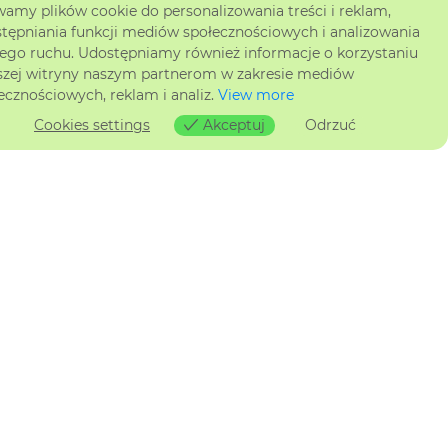
amy plików cookie do personalizowania treści i reklam,
tępniania funkcji mediów społecznościowych i analizowania
ego ruchu. Udostępniamy również informacje o korzystaniu
szej witryny naszym partnerom w zakresie mediów
ecznościowych, reklam i analiz.
View more
Cookies settings
Akceptuj
Odrzuć
Cookies settings
3
65
W
Y
D
AJNI
E
J DZIĘKI WIEDZY