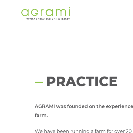
Practice
W
Y
D
AJNI
E
J DZIĘKI WIEDZY
PRACTICE
AGRAMI was founded on the experience
farm.
We have been running a farm for over 20 