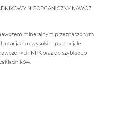
OSKŁADNIKOWY NIEORGANICZNY NAWÓZ
 nawozem mineralnym przeznaczonym
plantacjach o wysokim potencjale
 nawożonych NPK oraz do szybkiego
oskładników.