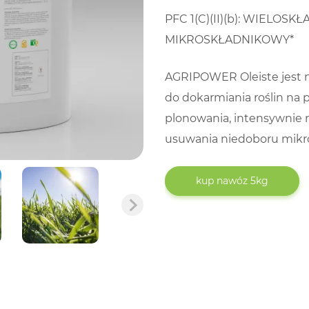
0
PFC 1(C)(II)(b): WIEL
out of 5
MIKROSKŁADNIKOWY*
AGRIPOWER Oleiste jest
do dokarmiania roślin na 
plonowania, intensywnie
usuwania niedoboru mikr
kup nawóz 5kg