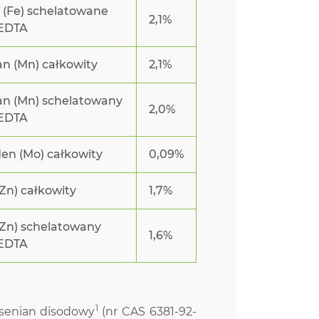
 (Fe) schelatowane
2,1%
 EDTA
n (Mn) całkowity
2,1%
n (Mn) schelatowany
2,0%
 EDTA
en (Mo) całkowity
0,09%
Zn) całkowity
1,7%
(Zn) schelatowany
1,6%
 EDTA
1
enian disodowy
(nr CAS 6381-92-