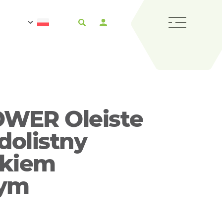
WER Oleiste
dolistny
tkiem
cym