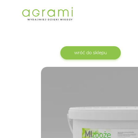
W
Y
D
AJNI
E
J DZIĘKI WIEDZY
wróć do sklepu