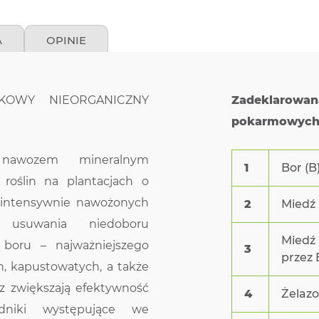
A
OPINIE
DNIKOWY NIEORGANICZNY
Zadeklarow
pokarmowych:
nawozem mineralnym
1
Bor (B
roślin na plantacjach o
 intensywnie nawożonych
2
Miedź 
usuwania niedoboru
Miedź 
 boru – najważniejszego
3
przez
ch, kapustowatych, a także
ez zwiększają efektywność
4
Żelazo
adniki występujące we