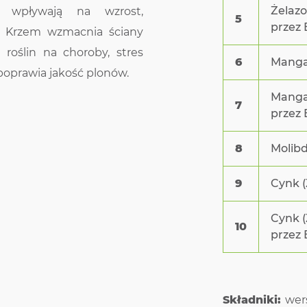
Żelazo
ie wpływają na wzrost,
5
przez
n. Krzem wzmacnia ściany
roślin na choroby, stres
6
Manga
poprawia jakość plonów.
Manga
7
przez
8
Molibd
9
Cynk (
Cynk 
10
przez
Składniki:
wers