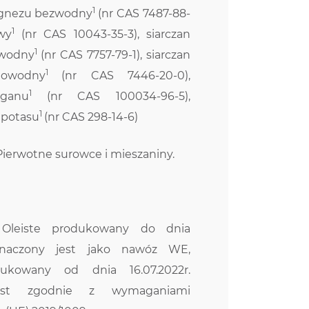
1
magnezu bezwodny
(nr CAS 7487-88-
1
wy
(nr CAS 10043-35-3), siarczan
1
owodny
(nr CAS 7757-79-1), siarczan
1
iowodny
(nr CAS 7446-20-0),
1
nganu
(nr CAS 100034-96-5),
1
potasu
(nr CAS 298-14-6)
 Pierwotne surowce i mieszaniny.
Oleiste produkowany do dnia
 oznaczony jest jako nawóz WE,
ukowany od dnia 16.07.2022r.
est zgodnie z wymaganiami