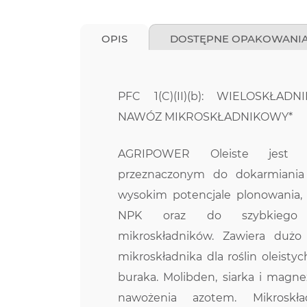
OPIS
DOSTĘPNE OPAKOWANI
PFC 1(C)(II)(b): WIELOSKŁA
NAWÓZ MIKROSKŁADNIKOWY*
AGRIPOWER Oleiste jest 
przeznaczonym do dokarmiania 
wysokim potencjale plonowania,
NPK oraz do szybkiego 
mikroskładników. Zawiera dużo
mikroskładnika dla roślin oleisty
buraka. Molibden, siarka i magn
nawożenia azotem. Mikroskł