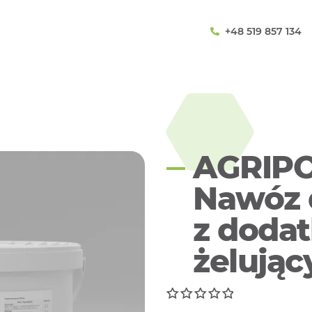
+48 519 857 134
AGRIPO
Nawóz 
z doda
żelują