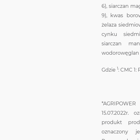
6), siarczan 
9), kwas boro
żelaza siedmi
cynku siedm
siarczan ma
wodorowęglan 
1
Gdzie
: CMC 1:
*AGRIPOWER 
15.07.2022r.
produkt prod
oznaczony j